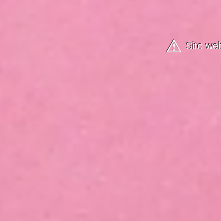
Sito we